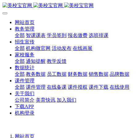
网站首页
教务管理
全部
智课课表
学员签到
报名缴费
选班排课
招生宣传
全部
机构微官网
活动发布
在线画展
家校服务
全部
通知提醒
教学反馈
数据统计
全部
教务数据
员工数据
财务数据
销售数据
品牌数据
课件管理
全部
课件管理
在线备课
课件授权
课件下载
在线使用
关于我们
公司简介
美育快讯
加入我们
下载APP
机构登录
网站首页