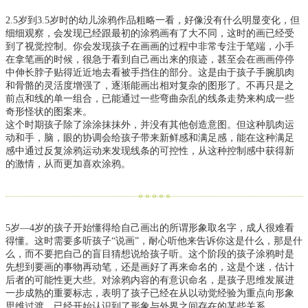
2.5岁到3.5岁时的幼儿涂鸦作品粗略一看，好像没有什么明显变化，但
细细观察，会发现已经跟最初的涂鸦画有了大不同，这时的画已经受
到了视觉控制。
你会发现孩子在画画的过程中非常专注于笔端，小手
在拿笔画的时候，很急于看到自己画出来的痕迹，甚至会在画画停停
中伸长脖子贴得近近地去看被手挡住的部分。
这是由于孩子手腕肌肉
和骨骼的灵活度增强了，逐渐能画出相对复杂的图形了。
不再只是之
前点和线的单一组合，已能通过一些弯曲杂乱的线条走势来构成一些
奇形怪状的图案来。
这个时期孩子除了涂涂抹抹外，并没有其他创造意图。但这种肌肉运
动和手，脑，眼的协调会给孩子带来新鲜感和满足感，能在这种满足
感中通过反复涂鸦运动来发现线条的可控性，从这种控制感中获得新
的激情，从而更加喜欢涂鸦。
5岁—4岁的孩子开始懂得给自己画出的所谓形象取名字，成人很难看
得懂。这时需要多听孩子“说画”，耐心听他来告诉你这是什么，那是什
么，而不要把自己的盲目猜想说给孩子听。这个阶段的孩子涂鸦时是
先想到要画的事物再动笔，还是画好了再来命名的，这是个迷，估计
后者的可能性更大些。对涂鸦内容的有意识命名，是孩子思维发展进
一步成熟的重要标志，表明了孩子已经在从以动觉经验为重点向形象
思维过渡，已经开始认识到了形象与外界之间存在的某些关系。